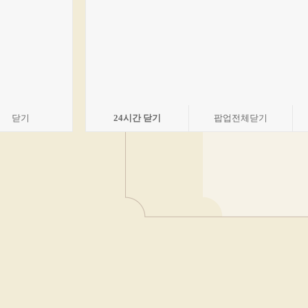
닫기
24
시간 닫기
팝업전체닫기