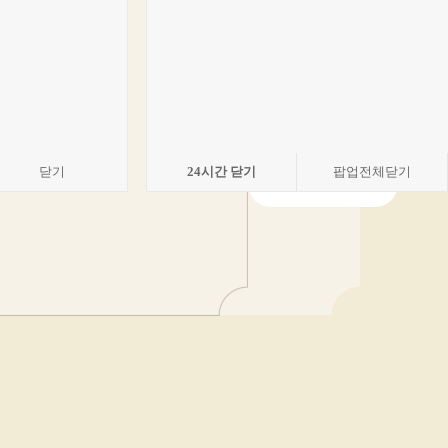
FRANCHI
10년 후에도 할 수 있는
지속 가능한 수유리우동집 창업
닫기
24
시간 닫기
팝업전체닫기
창업 홈페이지