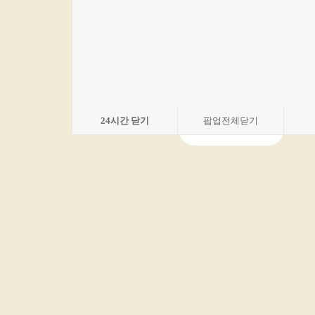
BRAND
한결같은 맛, 오래된 전통
수유리우동집 이야기
24
시간 닫기
팝업전체닫기
브랜드 홈페이지