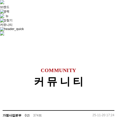
브랜드
경쟁력
메 뉴
매장찾기
커뮤니티
COMMUNITY
커 뮤 니 티
25-11-20 17:24
가맹사업본부
0건
374회