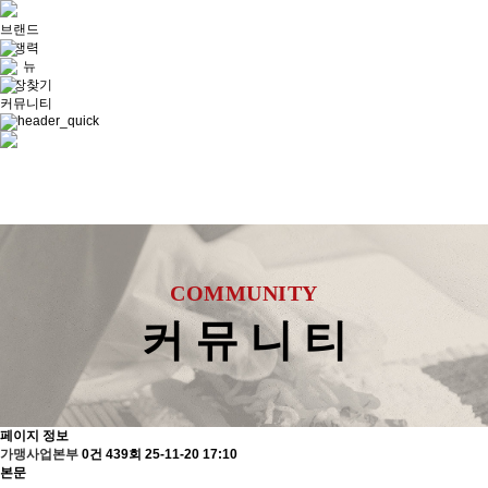
브랜드
경쟁력
메 뉴
매장찾기
커뮤니티
COMMUNITY
커 뮤 니 티
페이지 정보
가맹사업본부
0건
439회
25-11-20 17:10
본문