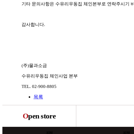
기타 문의사항은 수유리우동집 체인본부로 연락주시기 
감사합니다
.
(
주
)
물과소금
수유리우동집 체인사업 본부
TEL. 02-900-8805
목록
O
pen store
지점
지점