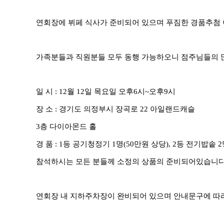
연회장에 뷔페 식사가 준비되어 있으며 푸짐한 경품추첨
가족분들과 직원분들 모두 동행 가능하오니 점주님들의 
일 시
: 12
월
12
일 목요일 오후
6
시
~
오후
9
시
장 소
:
경기도 의정부시 장곡로
22
아일랜드캐슬
3
층 다이아몬드 홀
경 품
: 1
등 공기청정기
1
명
(50
만원 상당
), 2
등 전기밥솥
2
참석하시는 모든 분들께 소정의 상품의 준비되어있습니
연회장 내 지하주차장이 완비되어 있으며 안내문구에 따