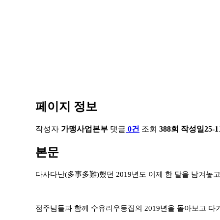
페이지 정보
작성자
가맹사업본부
댓글
0건
조회
388회
작성일
25-1
본문
다사다난
(
多事多難
)
했던
2019
년도 이제 한 달을 남겨놓
점주님들과 함께 수유리우동집의
2019
년을 돌아보고 다