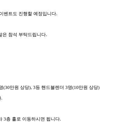
 이벤트도 진행할 예정입니다
.
많은 참석 부탁드립니다
.
명
(30
만원 상당
), 3
등 핸드블렌더
3
명
(10
만원 상당
)
다
.
라
3
층 홀로 이동하시면 됩니다
.