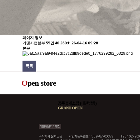
페이지 정보
가맹사업본부
55건
40,260회
26-04-16 09:28
본문
목록
O
pen store
진방향)
공주휴게소점 (대전방향)
GRAND OPEN
개인정보처리방침
주식회사 물과소금
사업자등록번호 : 339-87-00059
TEL : 02-90